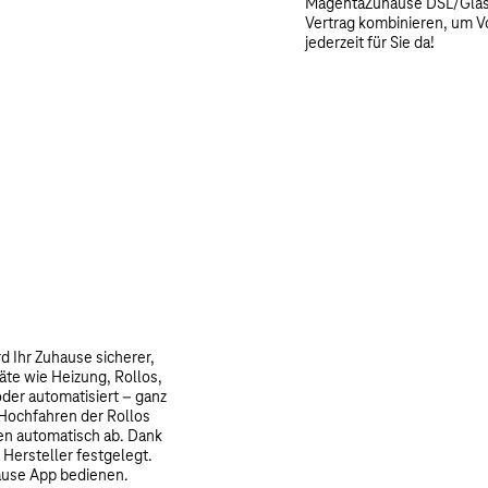
MagentaZuhause DSL/Glasf
Vertrag kombinieren, um Vor
jederzeit für Sie da!
 Ihr Zuhause sicherer,
äte wie Heizung, Rollos,
der automatisiert – ganz
 Hochfahren der Rollos
en automatisch ab. Dank
n Hersteller festgelegt.
hause App bedienen.