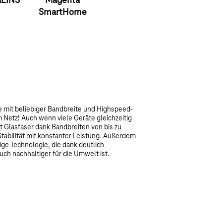
aEINS
Magenta
SmartHome
e mit beliebiger Bandbreite und Highspeed-
 Netz! Auch wenn viele Geräte gleichzeitig
it Glasfaser dank Bandbreiten von bis zu
Stabilität mit konstanter Leistung. Außerdem
ige Technologie, die dank deutlich
ch nachhaltiger für die Umwelt ist.