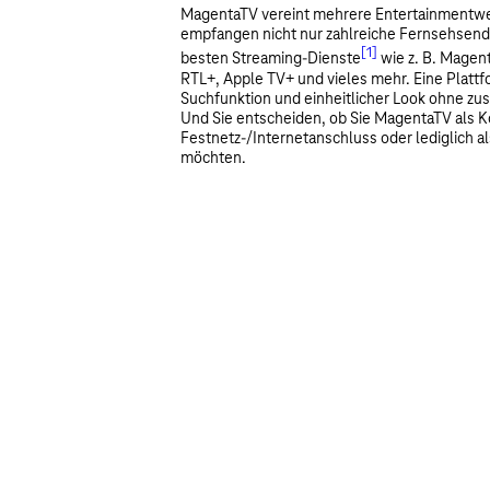
MagentaTV vereint mehrere Entertainmentwelt
empfangen nicht nur zahlreiche Fernsehsend
[1]
besten Streaming-Dienste
wie z. B. Magent
RTL+, Apple TV+ und vieles mehr. Eine Platt
Suchfunktion und einheitlicher Look ohne zus
Und Sie entscheiden, ob Sie MagentaTV als 
Festnetz-/Internetanschluss oder lediglich a
möchten.