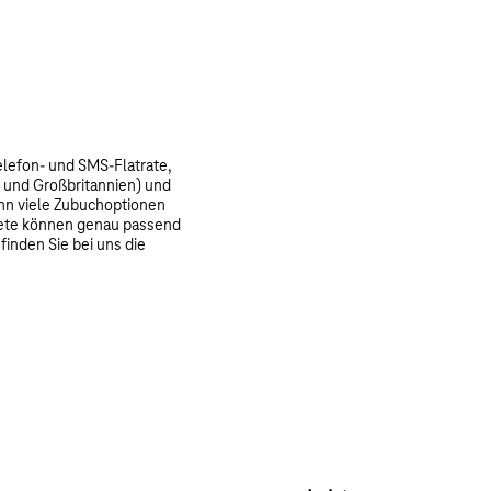
elefon- und SMS-Flatrate,
 und Großbritannien) und
denn viele Zubuchoptionen
akete können genau passend
inden Sie bei uns die