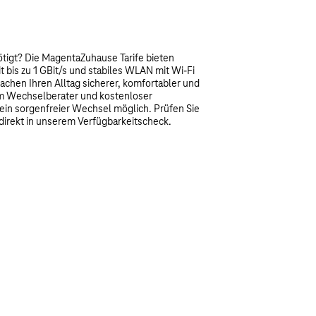
ötigt? Die MagentaZuhause Tarife bieten
t bis zu 1 GBit/s und stabiles WLAN mit Wi-Fi
machen Ihren Alltag sicherer, komfortabler und
em Wechselberater und kostenloser
in sorgenfreier Wechsel möglich. Prüfen Sie
direkt in unserem Verfügbarkeitscheck.