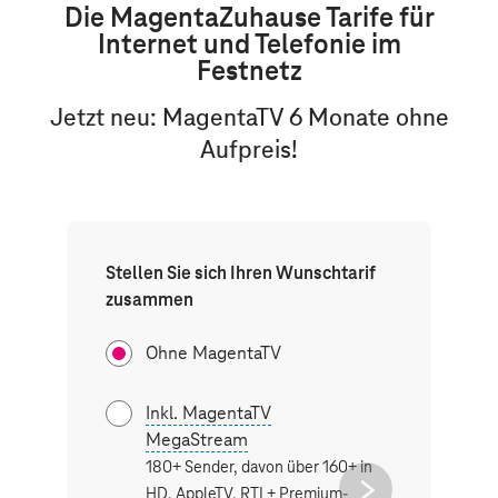
Die
Magenta
Zuhause Tarife für
Internet und Telefonie im
Festnetz
Jetzt neu: MagentaTV 6 Monate ohne
Aufpreis!
Stellen Sie sich Ihren Wunschtarif
zusammen
Ohne MagentaTV
Inkl. MagentaTV
Inkl. M
MegaStream
SmartS
180+ Sender, davon über 160+ in
180+ Sen
next
HD. AppleTV, RTL+ Premium-
HD. Netfl
button