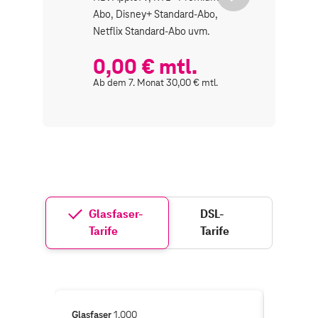
Abo, Disney+ Standard-Abo,
Disney S
Netflix Standard-Abo uvm.
Werbung
uvm.
0,00 € mtl.
0,00
Ab dem 7. Monat 30,00 € mtl.
Ab dem 7.
Glasfaser-
DSL-
Tarife
Tarife
Glasfaser
1.000
Glasfase