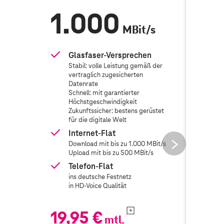
1.000
6
MBit/s
Glasfaser-Versprechen
Gl
Stabil: volle Leistung gemäß der
St
vertraglich zugesicherten
ve
Datenrate
Da
Schnell: mit garantierter
Sc
Höchstgeschwindigkeit
Hö
Zukunftssicher: bestens gerüstet
Zu
für die digitale Welt
fü
Internet-Flat
In
next
Download mit bis zu 1.000 MBit/s
Do
button
Upload mit bis zu 500 MBit/s
Up
Telefon-Flat
Te
ins deutsche Festnetz
in
in HD-Voice Qualität
in
19,95 €
19,
mtl.